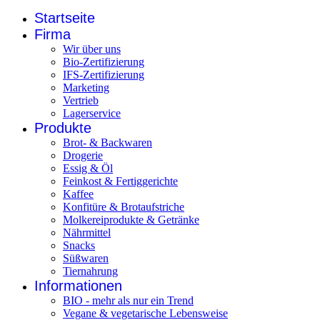
Startseite
Firma
Wir über uns
Bio-Zertifizierung
IFS-Zertifizierung
Marketing
Vertrieb
Lagerservice
Produkte
Brot- & Backwaren
Drogerie
Essig & Öl
Feinkost & Fertiggerichte
Kaffee
Konfitüre & Brotaufstriche
Molkereiprodukte & Getränke
Nährmittel
Snacks
Süßwaren
Tiernahrung
Informationen
BIO - mehr als nur ein Trend
Vegane & vegetarische Lebensweise