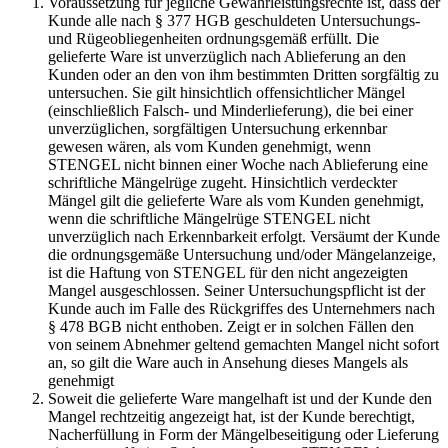
Voraussetzung für jegliche Gewährleistungsrechte ist, dass der
Kunde alle nach § 377 HGB geschuldeten Untersuchungs-
und Rügeobliegenheiten ordnungsgemäß erfüllt. Die
gelieferte Ware ist unverzüglich nach Ablieferung an den
Kunden oder an den von ihm bestimmten Dritten sorgfältig zu
untersuchen. Sie gilt hinsichtlich offensichtlicher Mängel
(einschließlich Falsch- und Minderlieferung), die bei einer
unverzüglichen, sorgfältigen Untersuchung erkennbar
gewesen wären, als vom Kunden genehmigt, wenn
STENGEL nicht binnen einer Woche nach Ablieferung eine
schriftliche Mängelrüge zugeht. Hinsichtlich verdeckter
Mängel gilt die gelieferte Ware als vom Kunden genehmigt,
wenn die schriftliche Mängelrüge STENGEL nicht
unverzüglich nach Erkennbarkeit erfolgt. Versäumt der Kunde
die ordnungsgemäße Untersuchung und/oder Mängelanzeige,
ist die Haftung von STENGEL für den nicht angezeigten
Mangel ausgeschlossen. Seiner Untersuchungspflicht ist der
Kunde auch im Falle des Rückgriffes des Unternehmers nach
§ 478 BGB nicht enthoben. Zeigt er in solchen Fällen den
von seinem Abnehmer geltend gemachten Mangel nicht sofort
an, so gilt die Ware auch in Ansehung dieses Mangels als
genehmigt
Soweit die gelieferte Ware mangelhaft ist und der Kunde den
Mangel rechtzeitig angezeigt hat, ist der Kunde berechtigt,
Nacherfüllung in Form der Mängelbeseitigung oder Lieferung