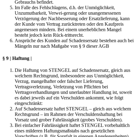
Gebrauchs befindet.
Im Falle des Fehlschlagens, d.h. der Unmöglichkeit,
Unzumutbarkeit, Verwei-gerung oder unangemessenen
Verzögerung der Nachbesserung oder Ersatzlieferung, kann
der Kunde vom Vertrag zurücktreten oder den Kaufpreis
angemessen mindern. Bei einem unerheblichen Mangel
besteht jedoch kein Rück-trittsrecht.
Ansprüche des Kunden auf Schadensersatz bestehen auch bei
Mängeln nur nach Maßgabe von § 9 dieser AGB
§ 9 | Haftung |
Die Haftung von STENGEL auf Schadensersatz, gleich aus
welchem Rechtsgrund, insbesondere aus Unmöglichkeit,
Verzug, mangelhafter oder falscher Lieferung,
Vertragsverletzung, Verletzung von Pflichten bei
Vertragsverhandlungen und unerlaubter Handlung ist, soweit
es dabei jeweils auf ein Verschulden ankommt, wie folgt
eingeschränkt:
Auf Schadensersatz haftet STENGEL – gleich aus welchem
Rechtsgrund – im Rahmen der Verschuldenshaftung bei
Vorsatz und grober Fahrlässigkeit (grobes Verschulden).
Bei einfacher Fahrlässigkeit haftet STENGEL vorbehaltlich
eines milderen Haftungsmaßstabs nach gesetzlichen
Vorschriften (z.B. für Sorgfalt in eigenen Angelegenheiten)