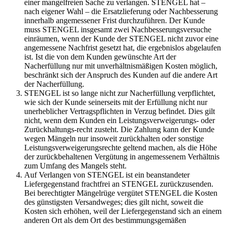
einer mangelfreien Sache zu verlangen. STENGEL hat –
nach eigener Wahl – die Ersatzlieferung oder Nachbesserung
innerhalb angemessener Frist durchzuführen. Der Kunde
muss STENGEL insgesamt zwei Nachbesserungsversuche
einräumen, wenn der Kunde der STENGEL nicht zuvor eine
angemessene Nachfrist gesetzt hat, die ergebnislos abgelaufen
ist. Ist die von dem Kunden gewünschte Art der
Nacherfüllung nur mit unverhältnismäßigen Kosten möglich,
beschränkt sich der Anspruch des Kunden auf die andere Art
der Nacherfüllung.
STENGEL ist so lange nicht zur Nacherfüllung verpflichtet,
wie sich der Kunde seinerseits mit der Erfüllung nicht nur
unerheblicher Vertragspflichten in Verzug befindet. Dies gilt
nicht, wenn dem Kunden ein Leistungsverweigerungs- oder
Zurückhaltungs-recht zusteht. Die Zahlung kann der Kunde
wegen Mängeln nur insoweit zurückhalten oder sonstige
Leistungsverweigerungsrechte geltend machen, als die Höhe
der zurückbehaltenen Vergütung in angemessenem Verhältnis
zum Umfang des Mangels steht.
Auf Verlangen von STENGEL ist ein beanstandeter
Liefergegenstand frachtfrei an STENGEL zurückzusenden.
Bei berechtigter Mängelrüge vergütet STENGEL die Kosten
des günstigsten Versandweges; dies gilt nicht, soweit die
Kosten sich erhöhen, weil der Liefergegenstand sich an einem
anderen Ort als dem Ort des bestimmungsgemäßen