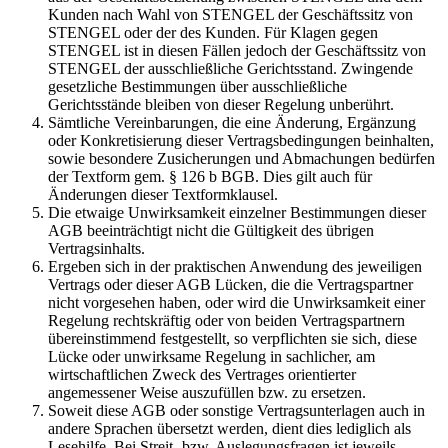
Kunden nach Wahl von STENGEL der Geschäftssitz von
STENGEL oder der des Kunden. Für Klagen gegen
STENGEL ist in diesen Fällen jedoch der Geschäftssitz von
STENGEL der ausschließliche Gerichtsstand. Zwingende
gesetzliche Bestimmungen über ausschließliche
Gerichtsstände bleiben von dieser Regelung unberührt.
Sämtliche Vereinbarungen, die eine Änderung, Ergänzung
oder Konkretisierung dieser Vertragsbedingungen beinhalten,
sowie besondere Zusicherungen und Abmachungen bedürfen
der Textform gem. § 126 b BGB. Dies gilt auch für
Änderungen dieser Textformklausel.
Die etwaige Unwirksamkeit einzelner Bestimmungen dieser
AGB beeinträchtigt nicht die Gültigkeit des übrigen
Vertragsinhalts.
Ergeben sich in der praktischen Anwendung des jeweiligen
Vertrags oder dieser AGB Lücken, die die Vertragspartner
nicht vorgesehen haben, oder wird die Unwirksamkeit einer
Regelung rechtskräftig oder von beiden Vertragspartnern
übereinstimmend festgestellt, so verpflichten sie sich, diese
Lücke oder unwirksame Regelung in sachlicher, am
wirtschaftlichen Zweck des Vertrages orientierter
angemessener Weise auszufüllen bzw. zu ersetzen.
Soweit diese AGB oder sonstige Vertragsunterlagen auch in
andere Sprachen übersetzt werden, dient dies lediglich als
Lesehilfe. Bei Streit- bzw. Auslegungsfragen ist jeweils