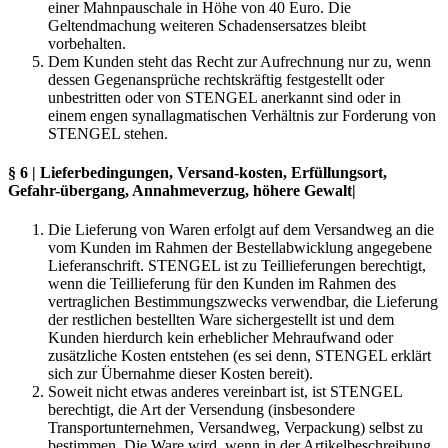
einer Mahnpauschale in Höhe von 40 Euro. Die
Geltendmachung weiteren Schadensersatzes bleibt
vorbehalten.
Dem Kunden steht das Recht zur Aufrechnung nur zu, wenn
dessen Gegenansprüche rechtskräftig festgestellt oder
unbestritten oder von STENGEL anerkannt sind oder in
einem engen synallagmatischen Verhältnis zur Forderung von
STENGEL stehen.
§ 6 | Lieferbedingungen, Versand-kosten, Erfüllungsort,
Gefahr-übergang, Annahmeverzug, höhere Gewalt|
Die Lieferung von Waren erfolgt auf dem Versandweg an die
vom Kunden im Rahmen der Bestellabwicklung angegebene
Lieferanschrift. STENGEL ist zu Teillieferungen berechtigt,
wenn die Teillieferung für den Kunden im Rahmen des
vertraglichen Bestimmungszwecks verwendbar, die Lieferung
der restlichen bestellten Ware sichergestellt ist und dem
Kunden hierdurch kein erheblicher Mehraufwand oder
zusätzliche Kosten entstehen (es sei denn, STENGEL erklärt
sich zur Übernahme dieser Kosten bereit).
Soweit nicht etwas anderes vereinbart ist, ist STENGEL
berechtigt, die Art der Versendung (insbesondere
Transportunternehmen, Versandweg, Verpackung) selbst zu
bestimmen. Die Ware wird, wenn in der Artikelbeschreibung