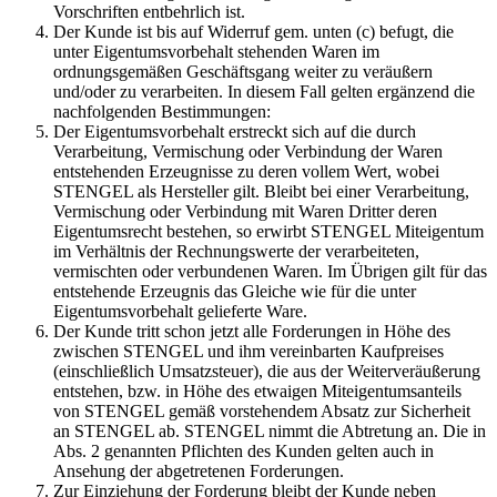
Vorschriften entbehrlich ist.
Der Kunde ist bis auf Widerruf gem. unten (c) befugt, die
unter Eigentumsvorbehalt stehenden Waren im
ordnungsgemäßen Geschäftsgang weiter zu veräußern
und/oder zu verarbeiten. In diesem Fall gelten ergänzend die
nachfolgenden Bestimmungen:
Der Eigentumsvorbehalt erstreckt sich auf die durch
Verarbeitung, Vermischung oder Verbindung der Waren
entstehenden Erzeugnisse zu deren vollem Wert, wobei
STENGEL als Hersteller gilt. Bleibt bei einer Verarbeitung,
Vermischung oder Verbindung mit Waren Dritter deren
Eigentumsrecht bestehen, so erwirbt STENGEL Miteigentum
im Verhältnis der Rechnungswerte der verarbeiteten,
vermischten oder verbundenen Waren. Im Übrigen gilt für das
entstehende Erzeugnis das Gleiche wie für die unter
Eigentumsvorbehalt gelieferte Ware.
Der Kunde tritt schon jetzt alle Forderungen in Höhe des
zwischen STENGEL und ihm vereinbarten Kaufpreises
(einschließlich Umsatzsteuer), die aus der Weiterveräußerung
entstehen, bzw. in Höhe des etwaigen Miteigentumsanteils
von STENGEL gemäß vorstehendem Absatz zur Sicherheit
an STENGEL ab. STENGEL nimmt die Abtretung an. Die in
Abs. 2 genannten Pflichten des Kunden gelten auch in
Ansehung der abgetretenen Forderungen.
Zur Einziehung der Forderung bleibt der Kunde neben