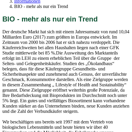
Informationen
BIO - mehr als nur ein Trend
BIO - mehr als nur ein Trend
Der deutsche Markt hat sich mit einem Jahresumsatz von rund 10,04
Milliarden Euro (2017) zum größten in Europa entwickelt. Im
Zeitraum von 2000 bis 2006 hat er sich nahezu verdoppelt. Die
Käuferreichweiten bei allen Haushalten liegen nach einer GFK
Studie mittlerweile bei 85 %.Die Ausweitung des Marktanteils
erfolgt im LEH zu einem erheblichen Teil über die Gruppe der
Selten- und Gelegenheitskäufer. Studien des „Ökolandbaus“
belegen, dass für diese Käufergruppe Gesundheits- und
Sicherheitsaspekte und zunehmend auch Genuss, der unverfälschte
Geschmack, Konsummotive darstellen. Als eine Zielgruppe werden
in diesem Zusammenhang „ Lifestyle of Health and Sustainability“
genannt. Diese Zielgruppe eröffnet weiterhin große Potenziale, da
Ihre Bedarfsdeckung mit Bioprodukten im Durchschnitt noch unter
5% liegt. Ein gutes und vielfältiges Biosortiment kann vorhandene
Kunden stärker an das Unternehmen binden, neue Kunden anziehen
und die Zahl der Verbundkäufer steigern.
Wir beschäftigen uns bereits seit 1997 mit dem Vertrieb von
biologischen Lebensmitteln und heute bieten wir über 40