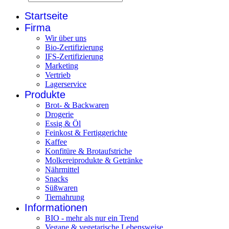
Startseite
Firma
Wir über uns
Bio-Zertifizierung
IFS-Zertifizierung
Marketing
Vertrieb
Lagerservice
Produkte
Brot- & Backwaren
Drogerie
Essig & Öl
Feinkost & Fertiggerichte
Kaffee
Konfitüre & Brotaufstriche
Molkereiprodukte & Getränke
Nährmittel
Snacks
Süßwaren
Tiernahrung
Informationen
BIO - mehr als nur ein Trend
Vegane & vegetarische Lebensweise