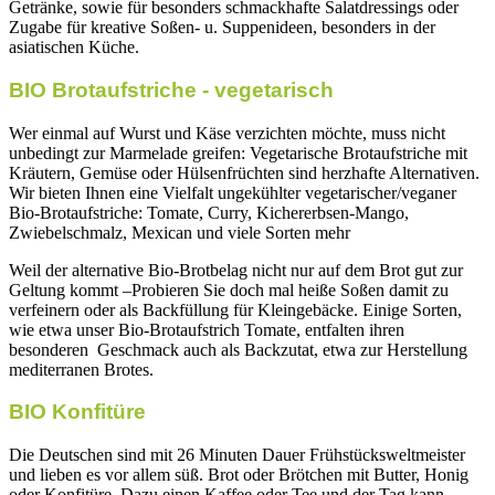
Getränke, sowie für besonders schmackhafte Salatdressings oder
Zugabe für kreative Soßen- u. Suppenideen, besonders in der
asiatischen Küche.
BIO Brotaufstriche - vegetarisch
Wer einmal auf Wurst und Käse verzichten möchte, muss nicht
unbedingt zur Marmelade greifen: Vegetarische Brotaufstriche mit
Kräutern, Gemüse oder Hülsenfrüchten sind herzhafte Alternativen.
Wir bieten Ihnen eine Vielfalt ungekühlter vegetarischer/veganer
Bio-Brotaufstriche: Tomate, Curry, Kichererbsen-Mango,
Zwiebelschmalz, Mexican und viele Sorten mehr
Weil der alternative Bio-Brotbelag nicht nur auf dem Brot gut zur
Geltung kommt –Probieren Sie doch mal heiße Soßen damit zu
verfeinern oder als Backfüllung für Kleingebäcke. Einige Sorten,
wie etwa unser Bio-Brotaufstrich Tomate, entfalten ihren
besonderen Geschmack auch als Backzutat, etwa zur Herstellung
mediterranen Brotes.
BIO Konfitüre
Die Deutschen sind mit 26 Minuten Dauer Frühstücksweltmeister
und lieben es vor allem süß. Brot oder Brötchen mit Butter, Honig
oder Konfitüre. Dazu einen Kaffee oder Tee und der Tag kann