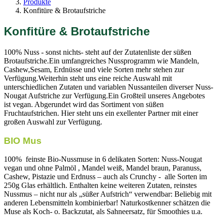
Produkte
Konfitüre & Brotaufstriche
Konfitüre & Brotaufstriche
100% Nuss - sonst nichts- steht auf der Zutatenliste der süßen
Brotaufstriche.Ein umfangreiches Nussprogramm wie Mandeln,
Cashew,Sesam, Erdnüsse und viele Sorten mehr stehen zur
Verfügung.Weiterhin steht uns eine reiche Auswahl mit
unterschiedlichen Zutaten und variablen Nussanteilen diverser Nuss-
Nougat Aufstriche zur Verfügung.Ein Großteil unseres Angebotes
ist vegan. Abgerundet wird das Sortiment von süßen
Fruchtaufstrichen. Hier steht uns ein exellenter Partner mit einer
großen Auswahl zur Verfügung.
BIO Mus
100% feinste Bio-Nussmuse in 6 delikaten Sorten: Nuss-Nougat
vegan und ohne Palmöl , Mandel weiß, Mandel braun, Paranuss,
Cashew, Pistazie und Erdnuss – auch als Crunchy - alle Sorten im
250g Glas erhältlich. Enthalten keine weiteren Zutaten, reinstes
Nussmus – nicht nur als „süßer Aufstrich“ verwendbar: Beliebig mit
anderen Lebensmitteln kombinierbar! Naturkostkenner schätzen die
Muse als Koch- o. Backzutat, als Sahneersatz, für Smoothies u.a.