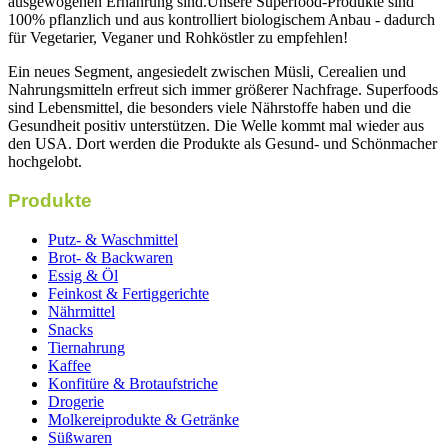
ausgewogenen Ernährung sind.Unsere Superfood-Produkte sind
100% pflanzlich und aus kontrolliert biologischem Anbau - dadurch
für Vegetarier, Veganer und Rohköstler zu empfehlen!
Ein neues Segment, angesiedelt zwischen Müsli, Cerealien und
Nahrungsmitteln erfreut sich immer größerer Nachfrage. Superfoods
sind Lebensmittel, die besonders viele Nährstoffe haben und die
Gesundheit positiv unterstützen. Die Welle kommt mal wieder aus
den USA. Dort werden die Produkte als Gesund- und Schönmacher
hochgelobt.
Produkte
Putz- & Waschmittel
Brot- & Backwaren
Essig & Öl
Feinkost & Fertiggerichte
Nährmittel
Snacks
Tiernahrung
Kaffee
Konfitüre & Brotaufstriche
Drogerie
Molkereiprodukte & Getränke
Süßwaren