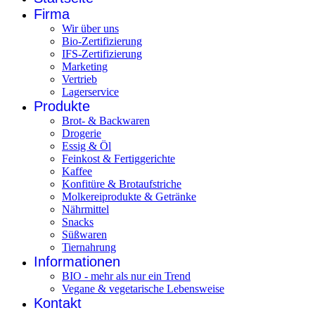
Firma
Wir über uns
Bio-Zertifizierung
IFS-Zertifizierung
Marketing
Vertrieb
Lagerservice
Produkte
Brot- & Backwaren
Drogerie
Essig & Öl
Feinkost & Fertiggerichte
Kaffee
Konfitüre & Brotaufstriche
Molkereiprodukte & Getränke
Nährmittel
Snacks
Süßwaren
Tiernahrung
Informationen
BIO - mehr als nur ein Trend
Vegane & vegetarische Lebensweise
Kontakt